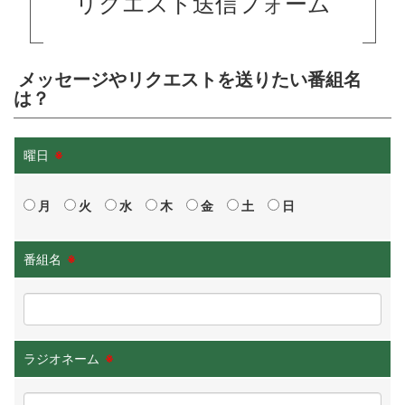
リクエスト送信フォーム
メッセージやリクエストを送りたい番組名
は？
曜日
※
月
火
水
木
金
土
日
番組名
※
ラジオネーム
※