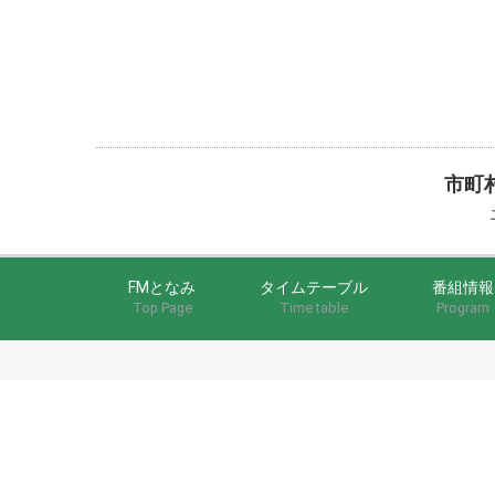
市町
エ
FMとなみ
タイムテーブル
番組情報
Top Page
Time table
Program