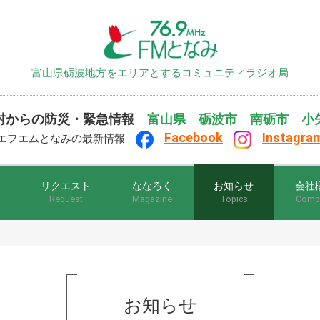
富山県砺波地方をエリアとするコミュニティラジオ局
村からの防災・緊急情報
富山県
砺波市
南砺市
小
F
ace
book
Instagra
フエムとなみの最新情報
リクエスト
ななろく
お知らせ
会社
Request
Magazine
Topics
Comp
お知らせ